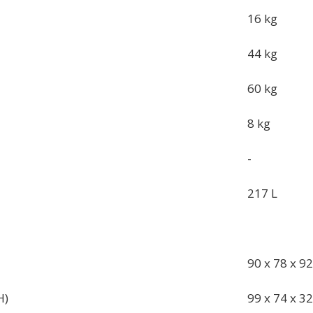
16 kg
44 kg
60 kg
8 kg
-
217 L
90 x 78 x 9
H)
99 x 74 x 3