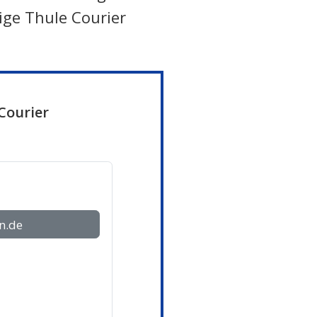
ige Thule Courier
Courier
n.de