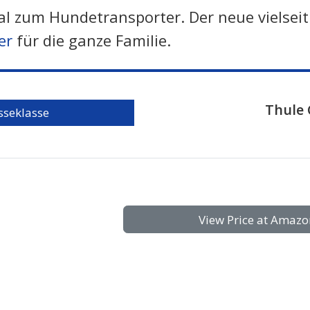
 zum Hundetransporter. Der neue vielseit
er
für die ganze Familie.
Thule 
sseklasse
View Price at Amazo