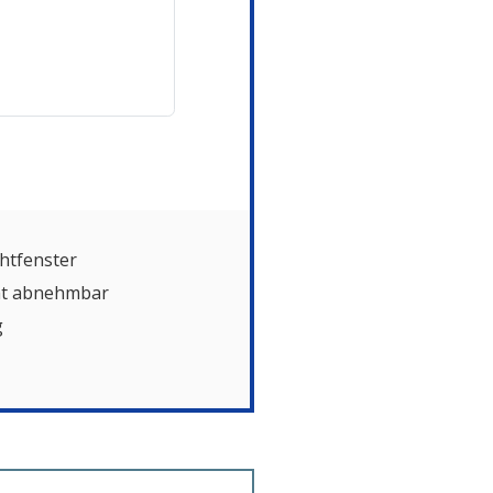
chtfenster
cht abnehmbar
g