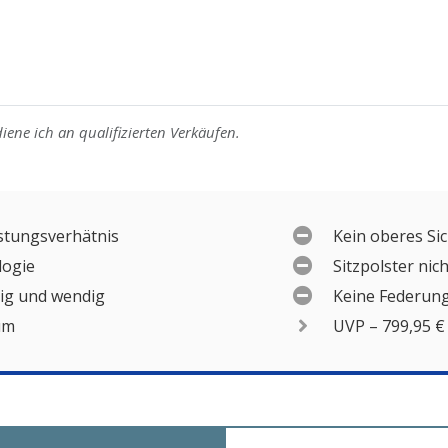
iene ich an qualifizierten Verkäufen.
istungsverhätnis
Kein oberes Si
logie
Sitzpolster ni
gig und wendig
Keine Federun
um
UVP – 799,95 €