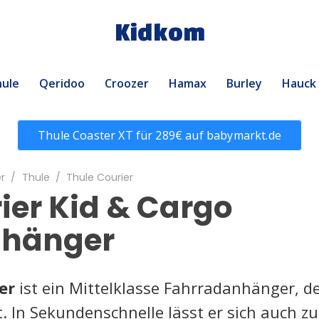
Kidkom
ule
Qeridoo
Croozer
Hamax
Burley
Hauck
Thule Coaster XT für 289€ auf babymarkt.de
r
/
Thule
/
Thule Courier
ier Kid & Cargo
nhänger
er
ist ein Mittelklasse Fahrradanhänger, d
t. In Sekundenschnelle lässt er sich auch 