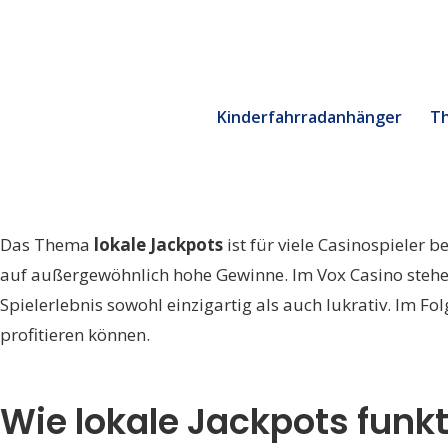
Kinderfahrradanhänger
Th
Das Thema
lokale Jackpots
ist für viele Casinospieler 
auf außergewöhnlich hohe Gewinne. Im Vox Casino stehen
Spielerlebnis sowohl einzigartig als auch lukrativ. Im F
profitieren können.
Wie lokale Jackpots funk