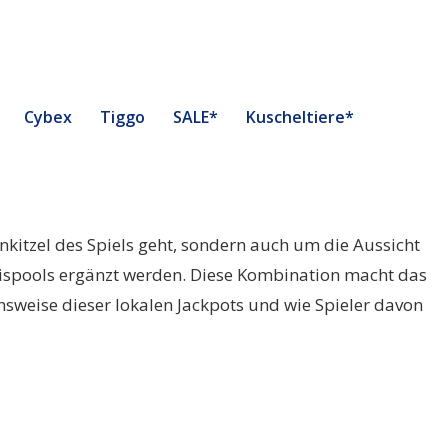
Cybex
Tiggo
SALE*
Kuscheltiere*
nkitzel des Spiels geht, sondern auch um die Aussicht
eispools ergänzt werden. Diese Kombination macht das
onsweise dieser lokalen Jackpots und wie Spieler davon