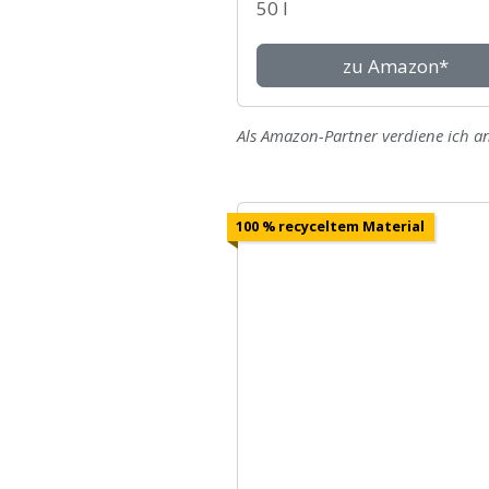
50 l
zu Amazon*
Als Amazon-Partner verdiene ich an
100 % recyceltem Material