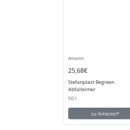
Amazon
25,68€
Stefanplast Begreen
Abfalleimer
50 l
zu Amazon*