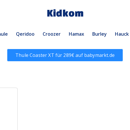
Kidkom
ule
Qeridoo
Croozer
Hamax
Burley
Hauck
Thule Coaster XT für 289€ auf babymarkt.de