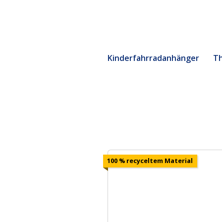
Kinderfahrradanhänger
Th
100 % recyceltem Material