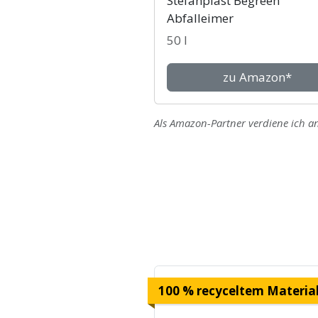
Stefanplast Begreen
Abfalleimer
50 l
zu Amazon*
Als Amazon-Partner verdiene ich an
100 % recyceltem Materia